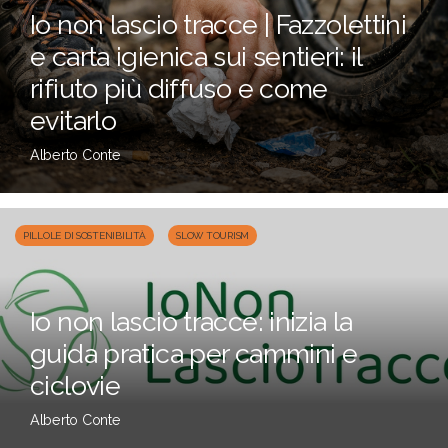
Io non lascio tracce | Fazzolettini
e carta igienica sui sentieri: il
rifiuto più diffuso e come
evitarlo
Alberto Conte
PILLOLE DI SOSTENIBILITÀ
SLOW TOURISM
Io non lascio tracce: inizia la
guida pratica per cammini e
ciclovie
Alberto Conte