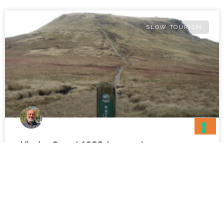
SLOW TOURISM
Kinder Scout 1932: la marcia per
restituire alla comunità il diritto di
attraversare la campagna privata
Nord dell’Inghilterra, anni Trenta del Novecento: a pochi chilometri
dalle città industriali c’erano campagne e brughiere che
sembravano libere, ma l’accesso era spesso controllato dai